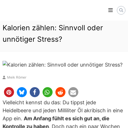
Skip
Trainiere
to
mit
Verstand,
content
lebe
Kalorien zählen: Sinnvoll oder
mit
Gelassenheit.
unnötiger Stress?
Meik Römer
Vielleicht kennst du das: Du tippst jede
Heidelbeere und jeden Milliliter Öl akribisch in eine
App ein.
Am Anfang fühlt es sich gut an, die
Kontrolle zu haben
. Doch nach ein paar Wochen