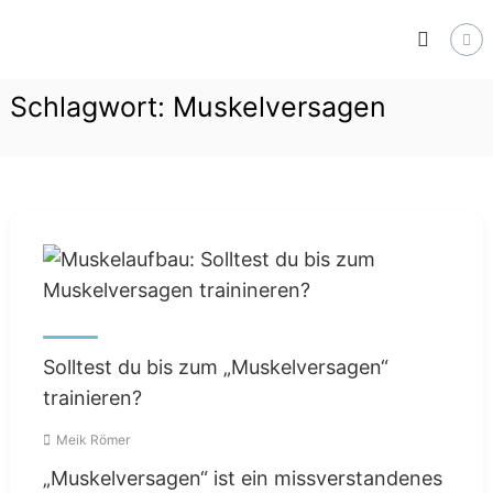
Skip
Trainiere
to
mit
Verstand,
content
lebe
Schlagwort:
Muskelversagen
mit
Gelassenheit.
Solltest du bis zum „Muskelversagen“
trainieren?
Meik Römer
„Muskelversagen“ ist ein missverstandenes